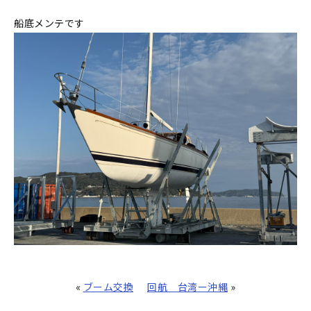
船底メンテです
«
ブーム交換
回航 台湾ー沖縄
»