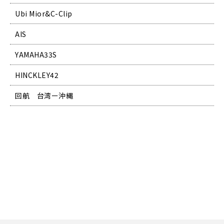
Ubi Mior&C-Clip
AIS
YAMAHA33S
HINCKLEY42
回航 台湾ー沖縄