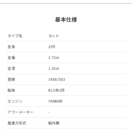
基本仕様
タイプ名
ヨット
全長
25ft
全幅
2.73m
全深
1.35m
登録
1988/S63
船検
R12年2月
エンジン
YANMAR
アワーメーター
-
推進力形式
船内機