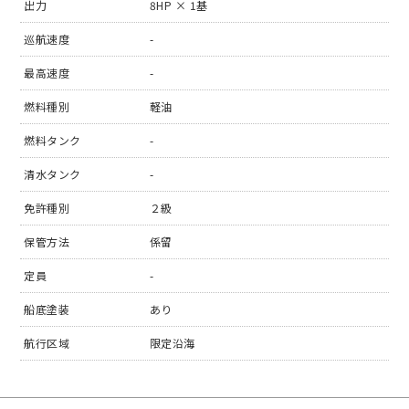
出力
8HP × 1基
巡航速度
-
最高速度
-
燃料種別
軽油
燃料タンク
-
清水タンク
-
免許種別
２級
保管方法
係留
定員
-
船底塗装
あり
航行区域
限定沿海